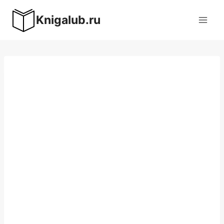
Перейти
Knigalub.ru
к
содержимому