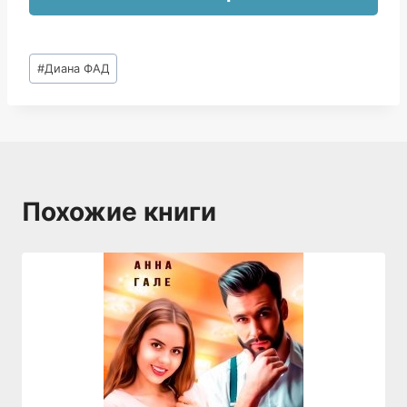
Метки
#
Диана ФАД
записи:
Похожие книги