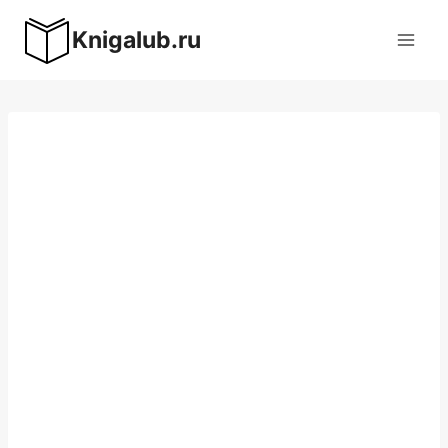
Перейти
Knigalub.ru
к
содержимому