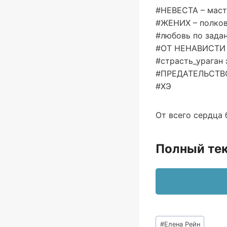
#НЕВЕСТА – маст
#ЖЕНИХ – полков
#любовь по зада
#ОТ НЕНАВИСТИ
#страсть_ураган
#ПРЕДАТЕЛЬСТВ
#ХЭ
От всего сердца
Полный тек
Метки
#
Елена Рейн