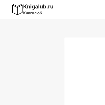
Перейти
Knigalub.ru
к
Книголюб
содержимому