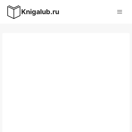
Перейти
Knigalub.ru
к
содержимому