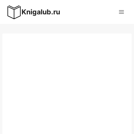
Перейти
Knigalub.ru
к
содержимому