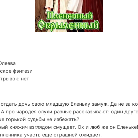
Олеева
ское фэнтези
трывок: нет
отдать дочь свою младшую Еленьку замуж. Да не за ког
 А про чародея слухи разные рассказывают: один друг
ке горькой судьбы не избежать?
ный княжич взглядом смущает. Ох и люб же он Еленьке!
 пленника участь еще страшней ожидает.