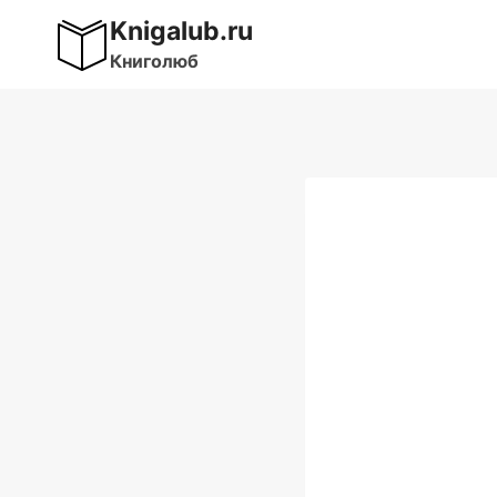
Перейти
Knigalub.ru
к
Книголюб
содержимому