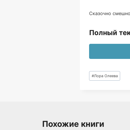
Сказочно смешно
Полный тек
Метки
#
Лора Олеева
записи:
Похожие книги