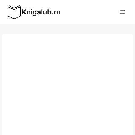
Перейти
Knigalub.ru
к
содержимому