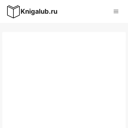
Перейти
Knigalub.ru
к
содержимому