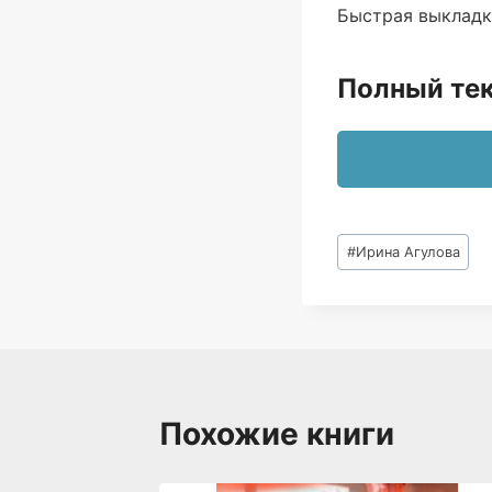
Быстрая выкладка
Полный тек
Метки
#
Ирина Агулова
записи:
Похожие книги