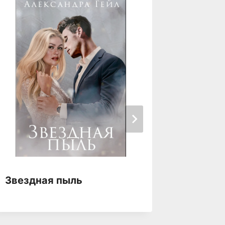
Звездная пыль
Звездн
одной 