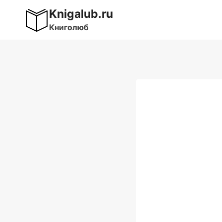
Перейти
Knigalub.ru
к
Книголюб
содержимому