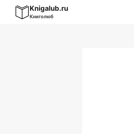
Перейти
Knigalub.ru
к
Книголюб
содержимому