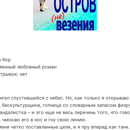
а Кор
менный любовный роман
трывок: нет
гел спустившийся с небес. Но, как только я открываю
, бескультурщина, гопница со словарным запасом физру
андалистка – и это еще не весь перечень того, что гово
, чмокаю его в нос и гну свою линию.
меня четко поставленные цели, и я пру вперед как танк.