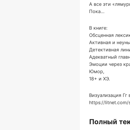
А все эти «лямур
Пока…
В книге:
Обсценная лексик
Активная и неун
Детективная лин
Адекватный главн
Эмоции через кр
Юмор,
18+ и ХЭ.
Визуализация Гг 
https://litnet.com
Полный тек