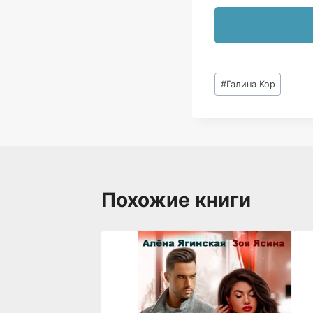
Метки
#
Галина Кор
записи:
Похожие книги