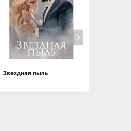
Звездная пыль
Звездн
одной 