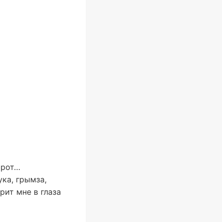
 рот…
ка, грымза,
рит мне в глаза