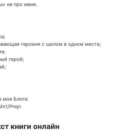
ы» не про меня.
а;
ывающая героиня с шилом в одном месте;
ия;
ый герой;
ай;
в мое Блоге.
/shrt/Pnqn
ст книги онлайн