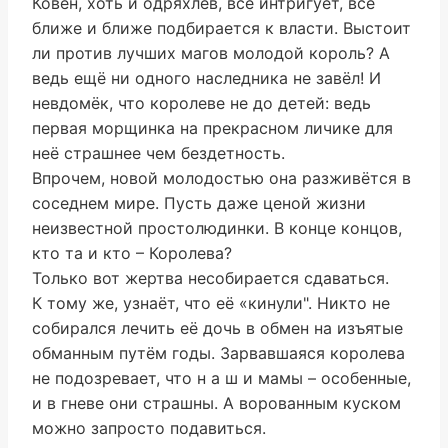
Ковен, хоть и одряхлев, всё интригует, всё
ближе и ближе подбирается к власти. Выстоит
ли против лучших магов молодой король? А
ведь ещё ни одного наследника не завёл! И
невдомёк, что королеве не до детей: ведь
первая морщинка на прекрасном личике для
неё страшнее чем бездетность.
Впрочем, новой молодостью она разживётся в
соседнем мире. Пусть даже ценой жизни
неизвестной простолюдинки. В конце концов,
кто та и кто – Королева?
Только вот жертва несобирается сдаваться.
К тому же, узнаёт, что её «кинули". Никто не
собирался лечить её дочь в обмен на изъятые
обманным путём годы. Зарвавшаяся королева
не подозревает, что н а ш и мамы – особенные,
и в гневе они страшны. А ворованным куском
можно запросто подавиться.