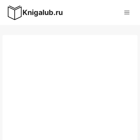
Перейти
Knigalub.ru
к
содержимому