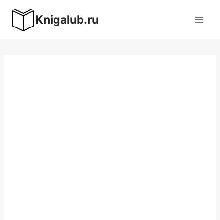
Перейти
Knigalub.ru
к
содержимому