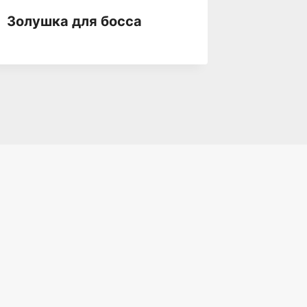
Золушка для босса
Злыдня