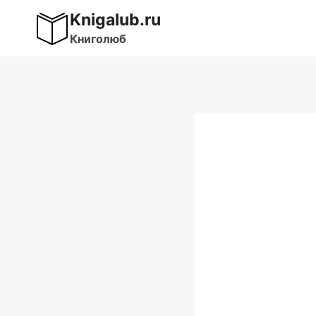
Перейти
Knigalub.ru
к
Книголюб
содержимому