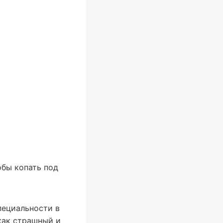
обы копать под
пециальности в
 как страшный и