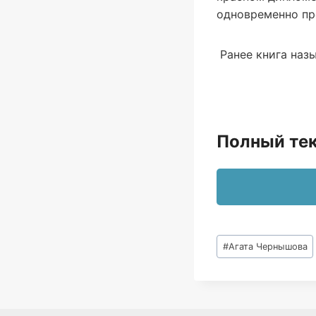
одновременно пр
Ранее книга назы
Полный тек
Метки
#
Агата Чернышова
записи: