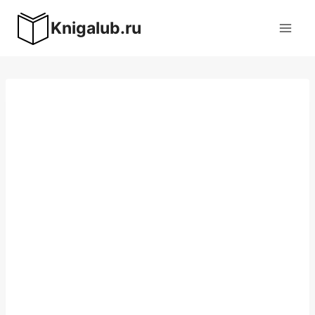
Перейти
Knigalub.ru
к
содержимому