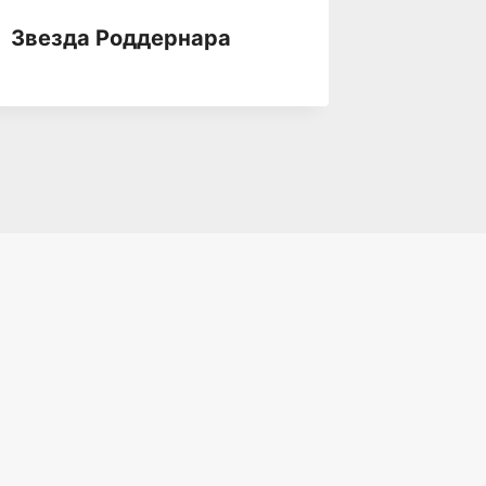
Звезда Роддернара
Звезда
Непоко