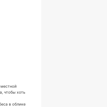
у местной
а, чтобы хоть
беса в облике