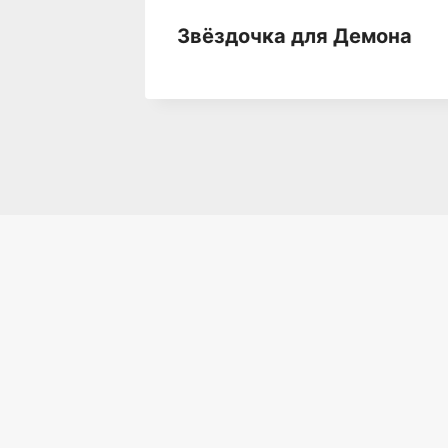
ра.
Звёздочка для Демона
а