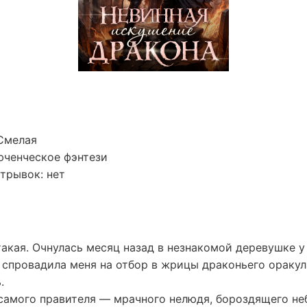
Смелая
юченческое фэнтези
трывок: нет
 такая. Очнулась месяц назад в незнакомой деревушке 
 спровадила меня на отбор в жрицы драконьего оракул
.
самого правителя — мрачного нелюдя, бороздящего не