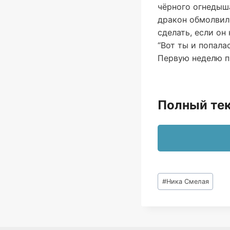
чёрного огнедыша
дракон обмолвилс
сделать, если он 
“Вот ты и попала
Первую неделю п
Полный тек
Метки
#
Ника Смелая
записи: