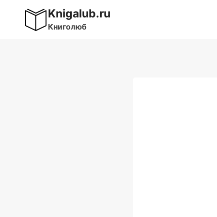
Перейти
Knigalub.ru
к
Книголюб
содержимому