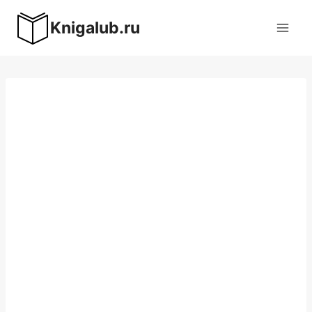
Перейти
Knigalub.ru
к
содержимому