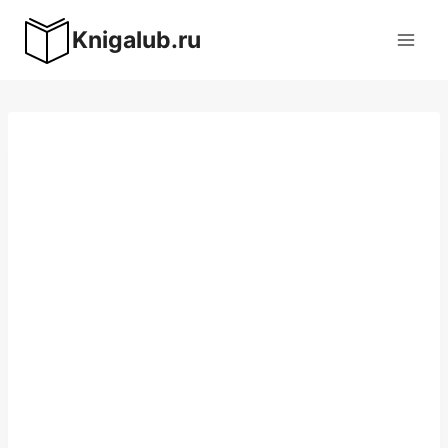
Перейти
Knigalub.ru
к
содержимому