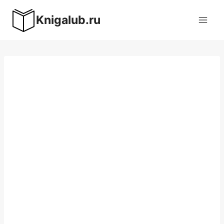
Перейти
Knigalub.ru
к
содержимому