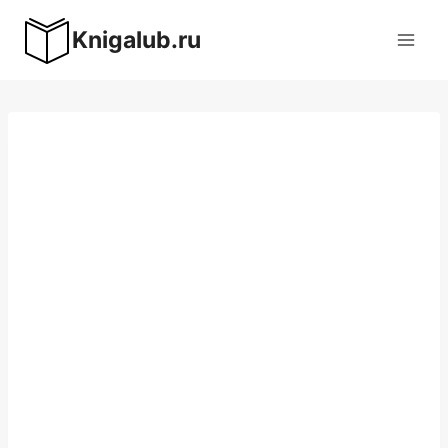
Перейти
Knigalub.ru
к
содержимому