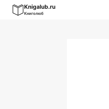
Перейти
Knigalub.ru
к
Книголюб
содержимому