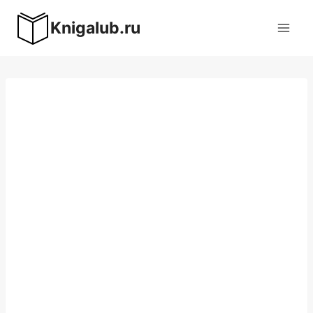
Перейти
Knigalub.ru
к
содержимому