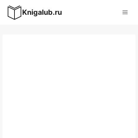
Перейти
Knigalub.ru
к
содержимому