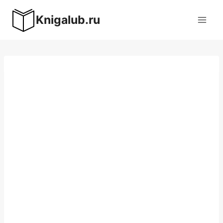
Перейти
Knigalub.ru
к
содержимому