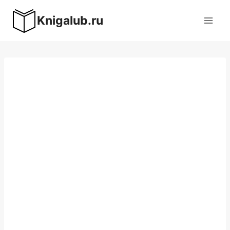
Перейти
Knigalub.ru
к
содержимому