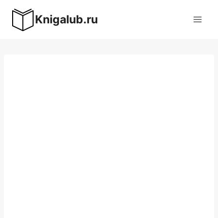
Перейти
Knigalub.ru
к
содержимому