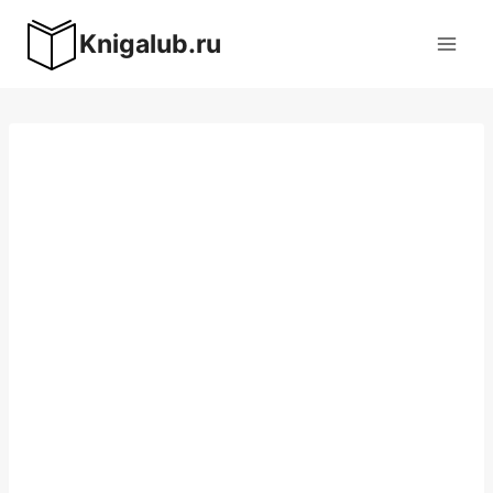
Перейти
Knigalub.ru
к
содержимому