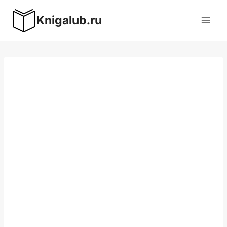
Перейти
Knigalub.ru
к
содержимому