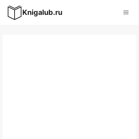
Перейти
Knigalub.ru
к
содержимому