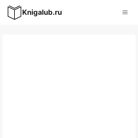
Перейти
Knigalub.ru
к
содержимому