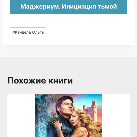
Маджериум. Инициация тьмой
Метки
#
Кандела Ольга
записи:
Похожие книги