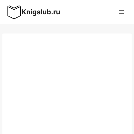
Перейти
Knigalub.ru
к
содержимому