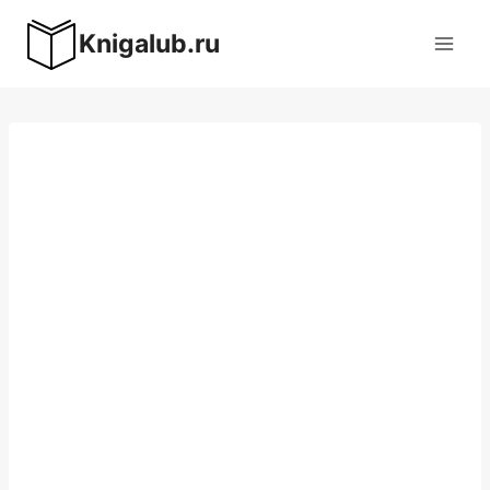
Перейти
Knigalub.ru
к
содержимому