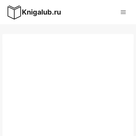
Перейти
Knigalub.ru
к
содержимому