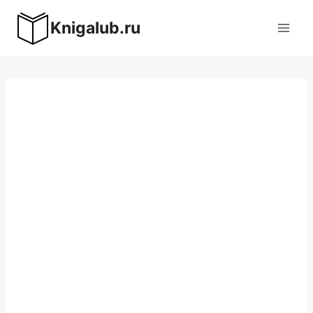
Перейти
Knigalub.ru
к
содержимому