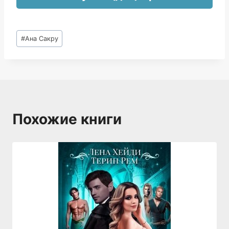
Метки
#
Ана Сакру
записи:
Похожие книги