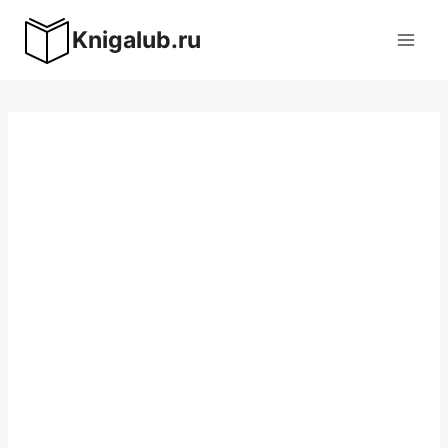
Перейти
Knigalub.ru
к
содержимому