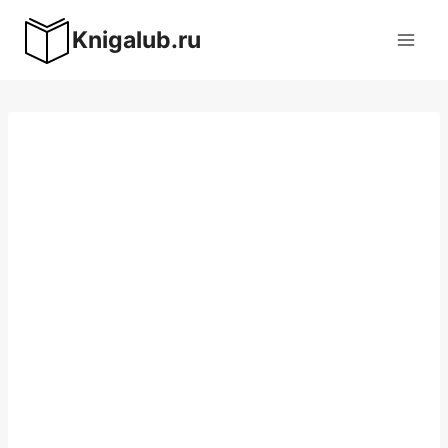
Перейти
Knigalub.ru
к
содержимому