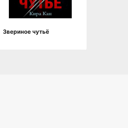
Звериное чутьё
Зверь 