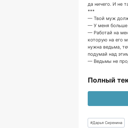
да ничего. И не 
***
— Твой муж долж
— У меня больше 
— Работай на мен
которую на его м
нужна ведьма, т
подумай над эти
— Ведьмы не про
Полный тек
Метки
#
Дарья Сиренина
записи: