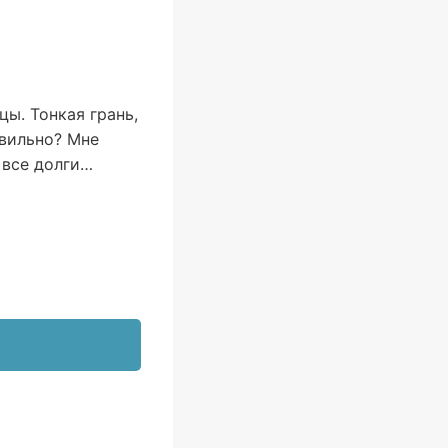
ы. Тонкая грань,
авильно? Мне
 все долги…