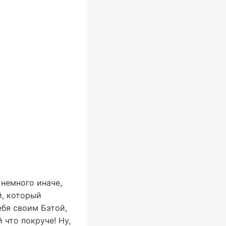
немного иначе,
й, который
ебя своим Бэтой,
 что покруче! Ну,