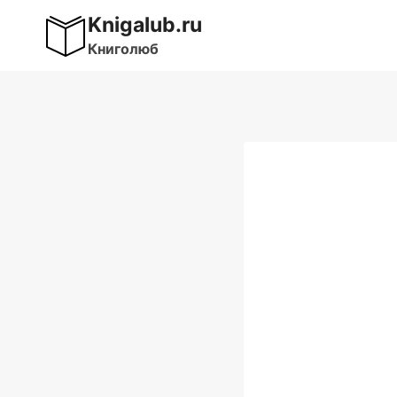
Перейти
Knigalub.ru
к
Книголюб
содержимому