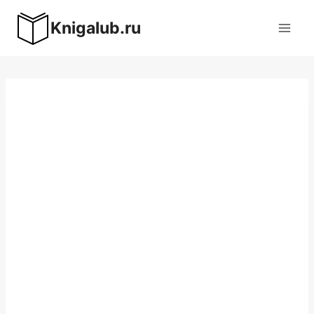
Перейти
Knigalub.ru
к
содержимому