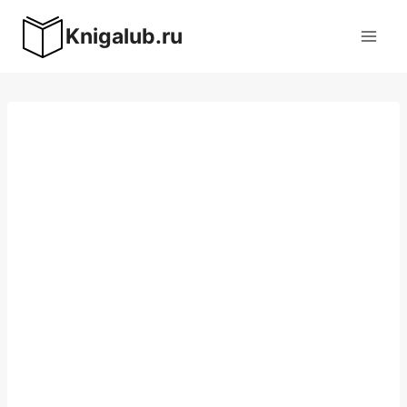
Перейти
Knigalub.ru
к
содержимому