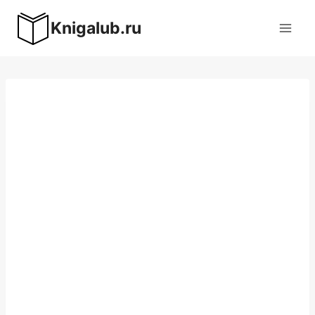
Перейти
Knigalub.ru
к
содержимому