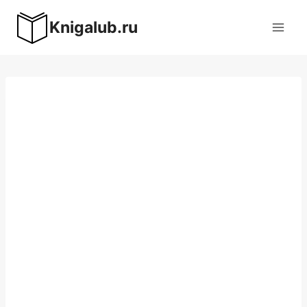
Перейти
Knigalub.ru
к
содержимому