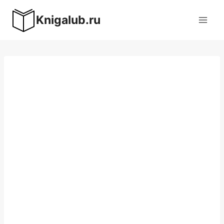
Перейти
Knigalub.ru
к
содержимому