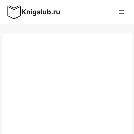
Перейти
Knigalub.ru
к
содержимому