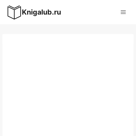
Перейти
Knigalub.ru
к
содержимому