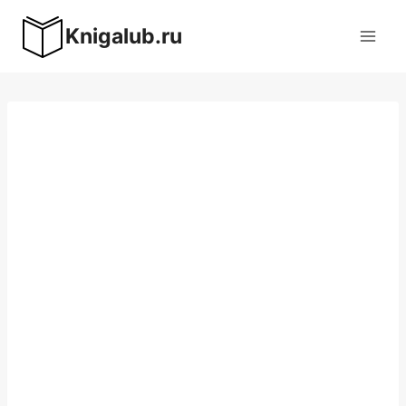
Перейти
Knigalub.ru
к
содержимому