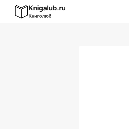
Перейти
Knigalub.ru
к
Книголюб
содержимому