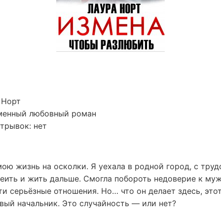
 Норт
менный любовный роман
трывок: нет
ою жизнь на осколки. Я уехала в родной город, с тру
леить и жить дальше. Смогла побороть недоверие к му
и серьёзные отношения. Но… что он делает здесь, это
вый начальник. Это случайность — или нет?