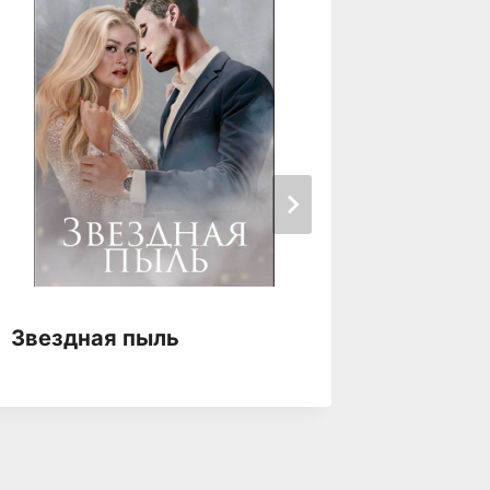
Звездная пыль
Звездн
одной 