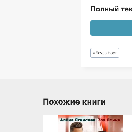
Полный тек
Метки
#
Лаура Норт
записи:
Похожие книги