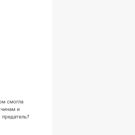
дом смогла
жчинам и
т предатель?