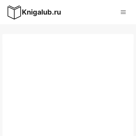
Перейти
Knigalub.ru
к
содержимому