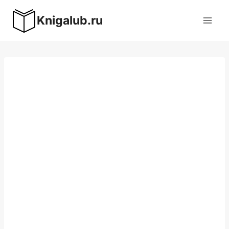
Перейти
Knigalub.ru
к
содержимому