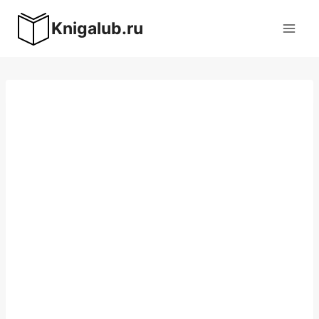
Перейти
Knigalub.ru
к
содержимому