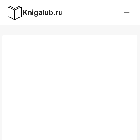
Перейти
Knigalub.ru
к
содержимому