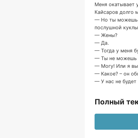
Меня окатывает у
Кайсаров долго м
— Но ты можешь в
послушной куклы 
— Жены?
— Да.
— Тогда у меня б
— Ты не можешь 
— Могу! Или я в
— Какое? – он об
— У нас не будет
Полный тек