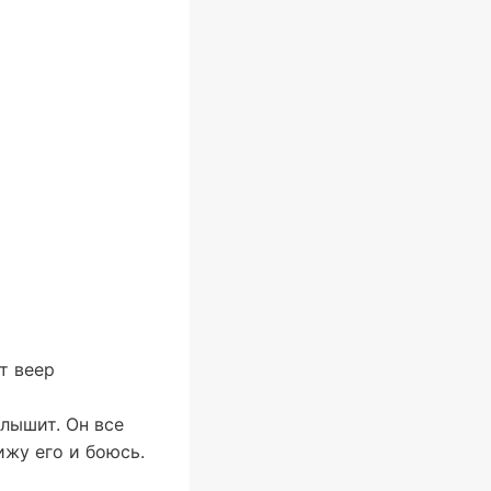
т веер
слышит. Он все
ижу его и боюсь.