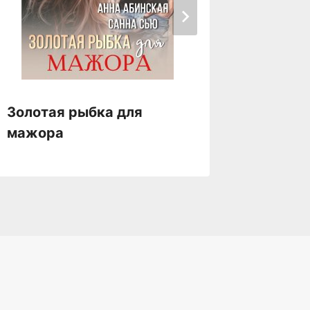
Значит
Золотая рыбка для
мажора