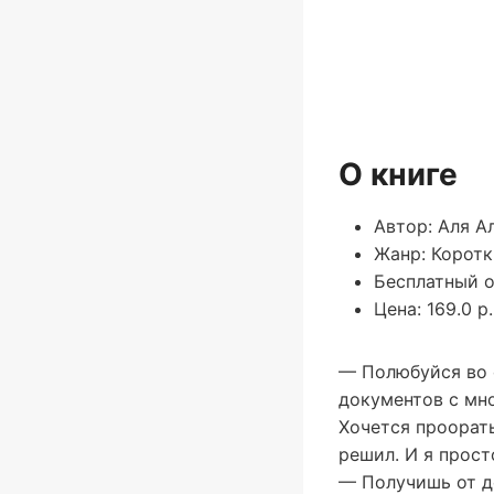
О книге
Автор: Аля А
Жанр: Корот
Бесплатный о
Цена: 169.0 р.
— Полюбуйся во 
документов с мн
Хочется проорать
решил. И я прост
— Получишь от де