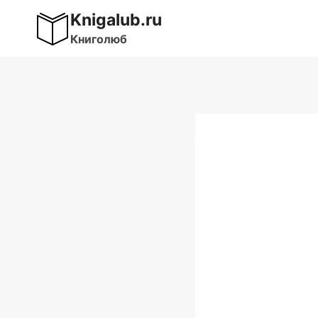
Перейти
Knigalub.ru
к
Книголюб
содержимому