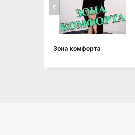
Зона комфорта
абава