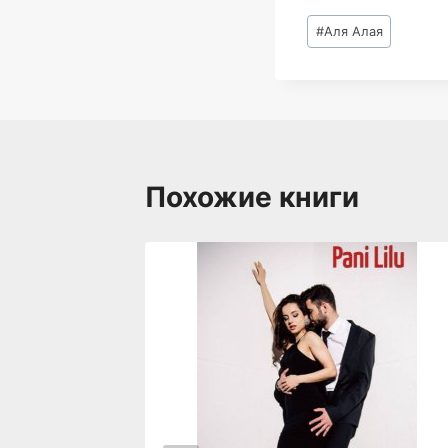
Метки
#
Аля Алая
записи:
Похожие книги