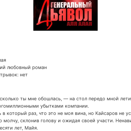
лая
кий любовный роман
трывок: нет
сколько ты мне обошлась, — на стол передо мной лети
огомиллионными убытками компании.
 в который раз, что это не моя вина, но Кайсаров не у
о молчу, склонив голову и ожидая своей участи. Ненав
сяти лет, Майя.